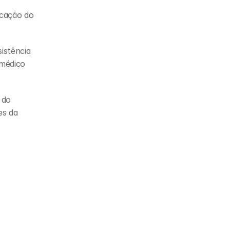
cação do 
stência 
médico 
do 
s da 