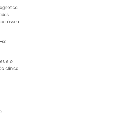
gnética. 
das 
ão óssea 
se 
s e o 
 clínica 
 