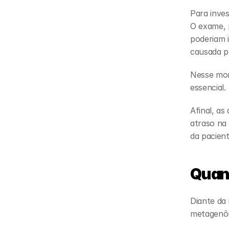
Para inves
O exame, 
poderiam 
causada p
Nesse mom
essencial.
Afinal, as
atraso na 
da pacient
Quand
Diante da 
metagenôm