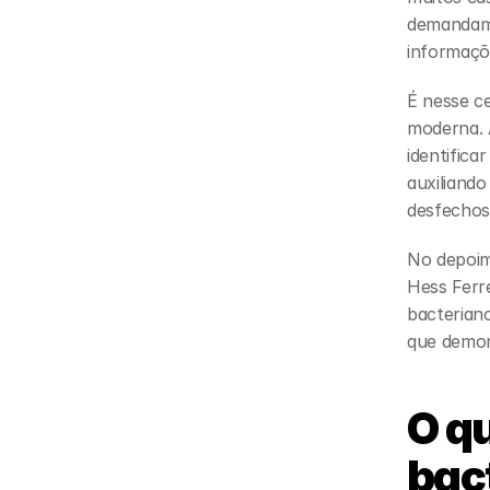
demandam 
informaçõ
É nesse c
moderna. 
identifica
auxiliando
desfechos
No depoim
Hess Ferr
bacterian
que demon
O qu
bac