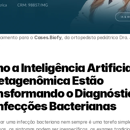
poimento para o 
Cases.Biofy
, da ortopedista pediátrica Dra. 
s
 a Inteligência Artificial
etagenômica Estão 
nsformando o Diagnóstic
Infecções Bacterianas
car uma infecção bacteriana nem sempre é uma tarefa simple
os, os sintomas podem ser inespecíficos, os exames tradicion