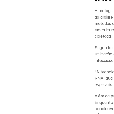
A metagen
da análise
métodos c
em cultura
coletada.
Segundo a
utilização 
infeccioso
"A tecnolo
RNA, qual 
especialist
Além da pr
Enquanto 
conclusiva