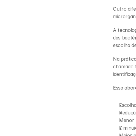
Outro dife
microrgan
A tecnolog
das bactér
escolha d
Na prática
chamado t
identifica
Essa abor
Escolha
Reduçã
Menor r
Diminui
Maior p