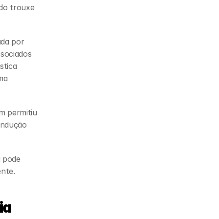
do trouxe 
da por 
sociados 
stica 
ma 
 permitiu 
ndução 
 pode 
ente.
ia