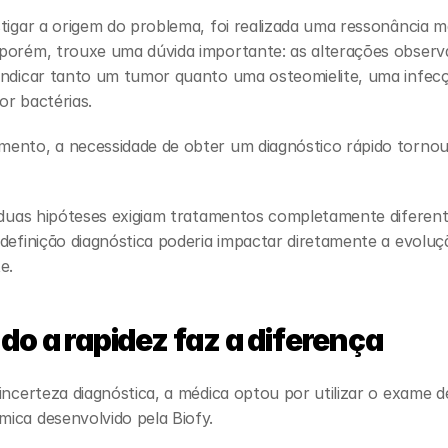
tigar a origem do problema, foi realizada uma ressonância ma
porém, trouxe uma dúvida importante: as alterações observa
indicar tanto um tumor quanto uma osteomielite, uma infecç
or bactérias.
ento, a necessidade de obter um diagnóstico rápido tornou-
 duas hipóteses exigiam tratamentos completamente diferente
definição diagnóstica poderia impactar diretamente a evolução
e.
o a rapidez faz a diferença
incerteza diagnóstica, a médica optou por utilizar o exame de
ica desenvolvido pela Biofy.