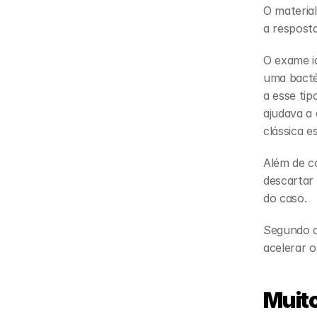
O materia
a resposta
O exame i
uma bacté
a esse tip
ajudava a 
clássica e
Além de c
descartar
do caso.
Segundo a
acelerar o
Muito