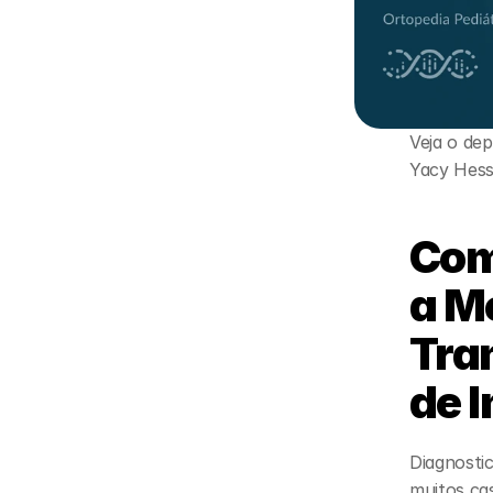
Veja o de
Yacy Hes
Como
a M
Tra
de 
Diagnosti
muitos cas