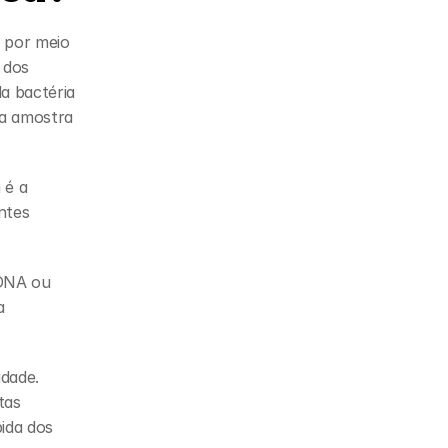
 por meio 
dos 
 bactéria 
a amostra 
é a 
ntes 
 DNA ou 
 
dade. 
as 
da dos 