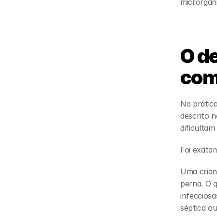
microrgan
O de
com
Na prátic
descrito n
dificultam
Foi exata
Uma crian
perna. O q
infecciosa
séptica ou