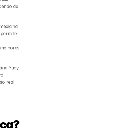
endo de 
edicina 
 permite 
 melhores 
aina Yacy 
o 
o real 
ica?