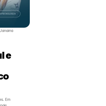
Janaina 
 e 
o 
s. Em 
ais 