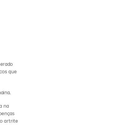
erado 
cos que 
aina.
 na 
oenças 
artrite 